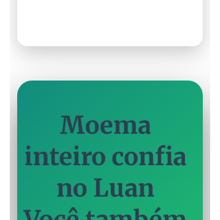
Moema
inteiro confia
no Luan
Você também