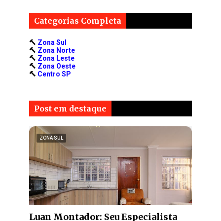
Categorias Completa
🔨
Zona Sul
🔨
Zona Norte
🔨
Zona Leste
🔨
Zona Oeste
🔨
Centro SP
Post em destaque
ZONA SUL
Luan Montador: Seu Especialista