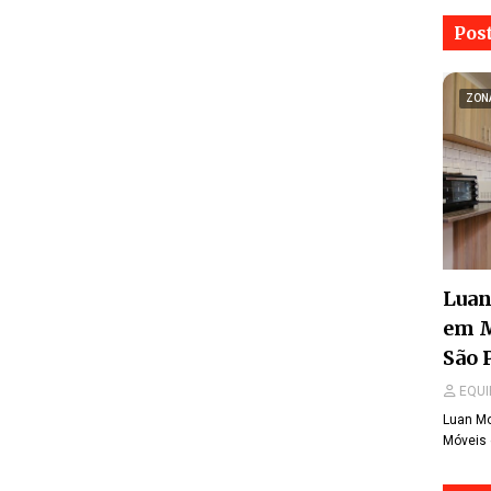
Pos
ZON
Luan
em 
São 
EQUI
Luan Mo
Móveis 