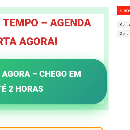
Cat
 TEMPO – AGENDA
Centr
Zona 
RTA AGORA!
AGORA – CHEGO EM
É 2 HORAS