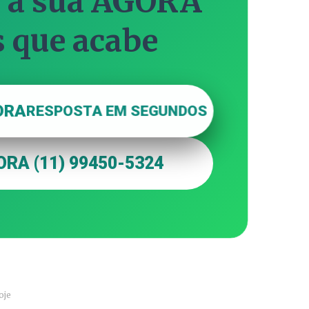
 a sua AGORA
s que acabe
ORA
RESPOSTA EM SEGUNDOS
RA (11) 99450-5324
oje