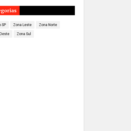
egorias
o SP
Zona Leste
Zona Norte
Oeste
Zona Sul