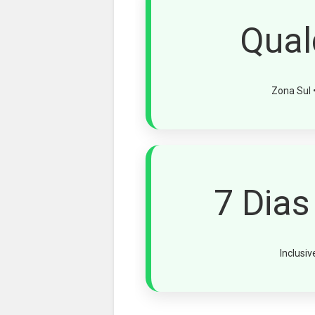
Qual
Zona Sul •
7 Dia
Inclusi