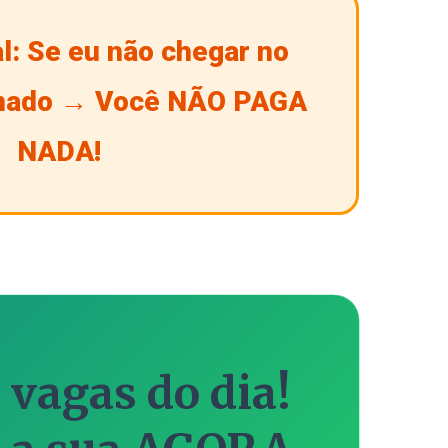
l: Se eu não chegar no
inado → Você NÃO PAGA
NADA!
 vagas do dia!