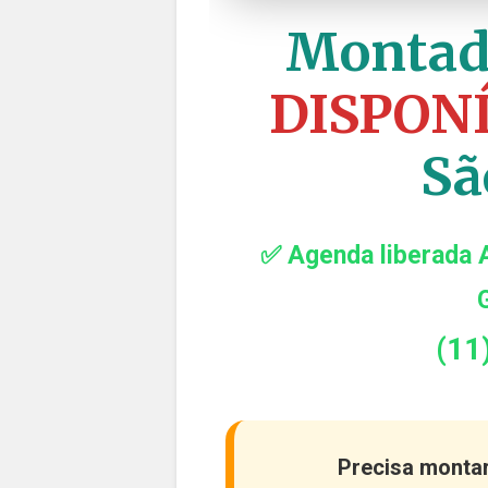
Montad
DISPON
Sã
✅ Agenda liberada 
G
(11
Precisa monta