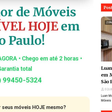
or de Móveis
Pos
ÍVEL HOJE
em
ZON
o Paulo!
AGORA • Chego em até 2 horas •
Luan
arantia total
em 
) 99450-5324
São 
EQUI
Luan Mo
Móveis 
r seus móveis HOJE mesmo?