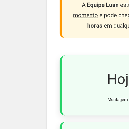
A
Equipe Luan
est
momento
e pode cheg
horas
em qualque
Ho
Montagem n